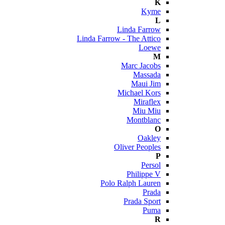
K
Kyme
L
Linda Farrow
Linda Farrow - The Attico
Loewe
M
Marc Jacobs
Massada
Maui Jim
Michael Kors
Miraflex
Miu Miu
Montblanc
O
Oakley
Oliver Peoples
P
Persol
Philippe V
Polo Ralph Lauren
Prada
Prada Sport
Puma
R