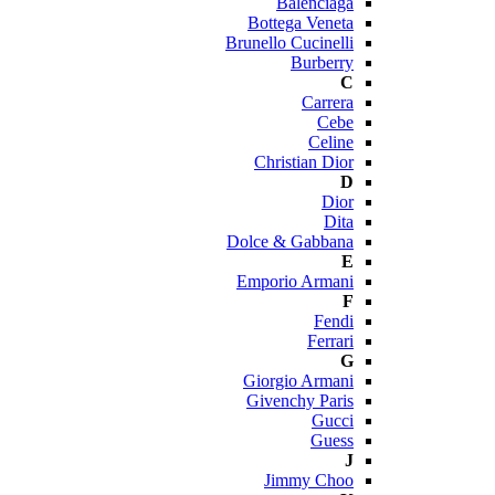
Balenciaga
Bottega Veneta
Brunello Cucinelli
Burberry
C
Carrera
Cebe
Celine
Christian Dior
D
Dior
Dita
Dolce & Gabbana
E
Emporio Armani
F
Fendi
Ferrari
G
Giorgio Armani
Givenchy Paris
Gucci
Guess
J
Jimmy Choo