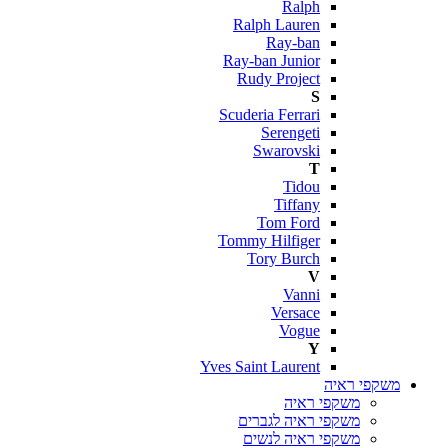
Ralph
Ralph Lauren
Ray-ban
Ray-ban Junior
Rudy Project
S
Scuderia Ferrari
Serengeti
Swarovski
T
Tidou
Tiffany
Tom Ford
Tommy Hilfiger
Tory Burch
V
Vanni
Versace
Vogue
Y
Yves Saint Laurent
משקפי ראיה
משקפי ראיה
משקפי ראיה לגברים
משקפי ראיה לנשים