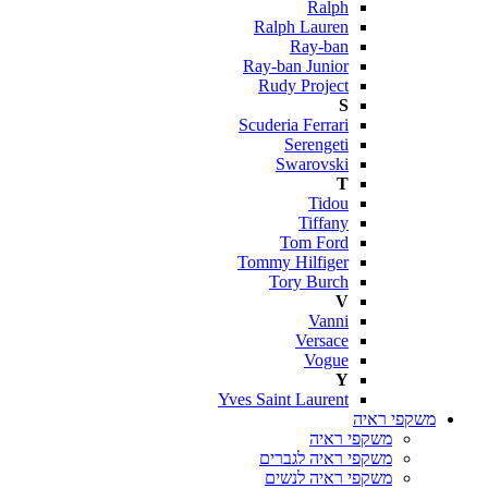
Ralph
Ralph Lauren
Ray-ban
Ray-ban Junior
Rudy Project
S
Scuderia Ferrari
Serengeti
Swarovski
T
Tidou
Tiffany
Tom Ford
Tommy Hilfiger
Tory Burch
V
Vanni
Versace
Vogue
Y
Yves Saint Laurent
משקפי ראיה
משקפי ראיה
משקפי ראיה לגברים
משקפי ראיה לנשים