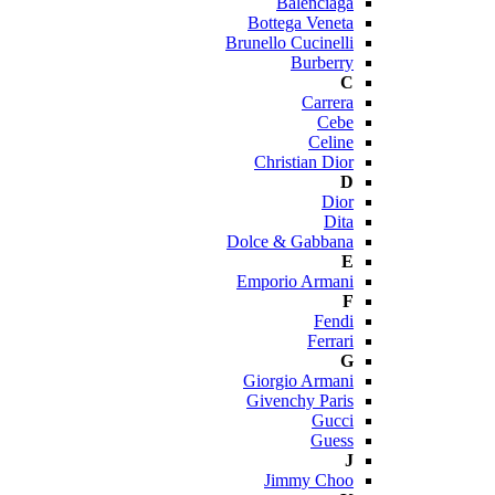
Balenciaga
Bottega Veneta
Brunello Cucinelli
Burberry
C
Carrera
Cebe
Celine
Christian Dior
D
Dior
Dita
Dolce & Gabbana
E
Emporio Armani
F
Fendi
Ferrari
G
Giorgio Armani
Givenchy Paris
Gucci
Guess
J
Jimmy Choo