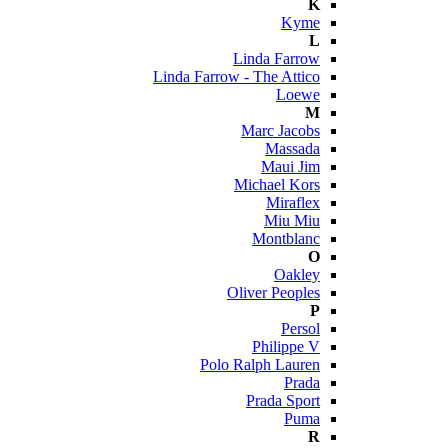
K
Kyme
L
Linda Farrow
Linda Farrow - The Attico
Loewe
M
Marc Jacobs
Massada
Maui Jim
Michael Kors
Miraflex
Miu Miu
Montblanc
O
Oakley
Oliver Peoples
P
Persol
Philippe V
Polo Ralph Lauren
Prada
Prada Sport
Puma
R