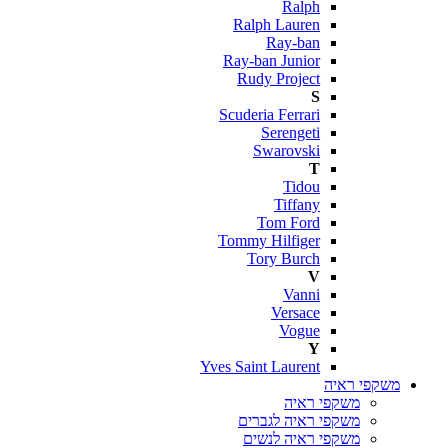
Ralph
Ralph Lauren
Ray-ban
Ray-ban Junior
Rudy Project
S
Scuderia Ferrari
Serengeti
Swarovski
T
Tidou
Tiffany
Tom Ford
Tommy Hilfiger
Tory Burch
V
Vanni
Versace
Vogue
Y
Yves Saint Laurent
משקפי ראיה
משקפי ראיה
משקפי ראיה לגברים
משקפי ראיה לנשים