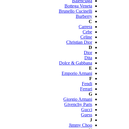
Balenciaga
Bottega Veneta
Brunello Cucinelli
Burberry
C
Carrera
Cebe
Celine
Christian Dior
D
Dior
Dita
Dolce & Gabbana
E
Emporio Armani
F
Fendi
Ferrari
G
Giorgio Armani
Givenchy Paris
Gucci
Guess
J
Jimmy Choo