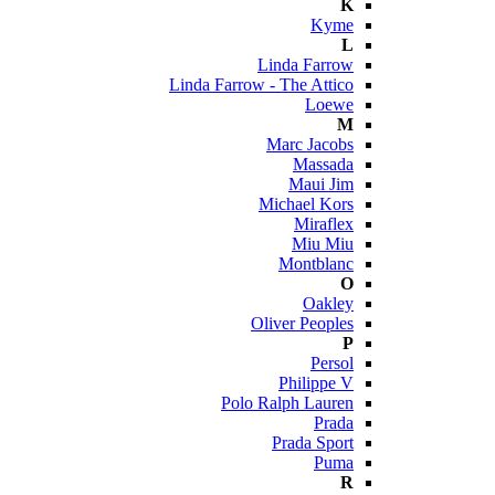
K
Kyme
L
Linda Farrow
Linda Farrow - The Attico
Loewe
M
Marc Jacobs
Massada
Maui Jim
Michael Kors
Miraflex
Miu Miu
Montblanc
O
Oakley
Oliver Peoples
P
Persol
Philippe V
Polo Ralph Lauren
Prada
Prada Sport
Puma
R