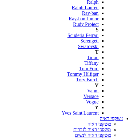
Ralph
Ralph Lauren
Ray-ban
Ray-ban Junior
Rudy Project
S
Scuderia Ferrari
Serengeti
Swarovski
T
Tidou
Tiffany
Tom Ford
Tommy Hilfiger
Tory Burch
V
Vanni
Versace
Vogue
Y
Yves Saint Laurent
משקפי ראיה
משקפי ראיה
משקפי ראיה לגברים
משקפי ראיה לנשים