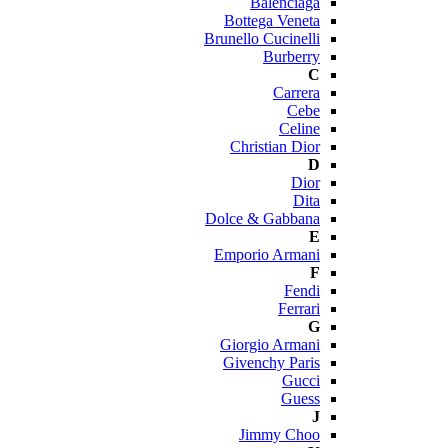
Balenciaga
Bottega Veneta
Brunello Cucinelli
Burberry
C
Carrera
Cebe
Celine
Christian Dior
D
Dior
Dita
Dolce & Gabbana
E
Emporio Armani
F
Fendi
Ferrari
G
Giorgio Armani
Givenchy Paris
Gucci
Guess
J
Jimmy Choo