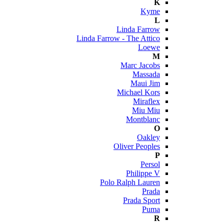
K
Kyme
L
Linda Farrow
Linda Farrow - The Attico
Loewe
M
Marc Jacobs
Massada
Maui Jim
Michael Kors
Miraflex
Miu Miu
Montblanc
O
Oakley
Oliver Peoples
P
Persol
Philippe V
Polo Ralph Lauren
Prada
Prada Sport
Puma
R