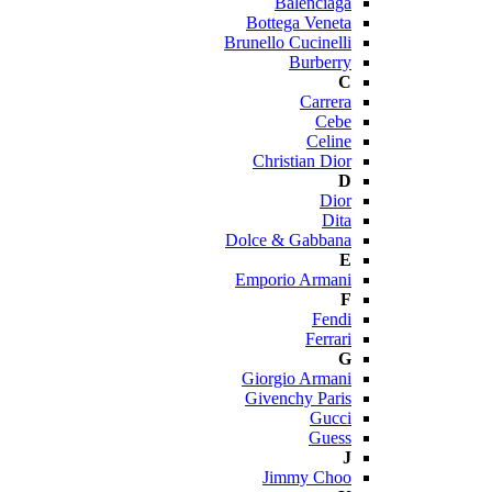
Balenciaga
Bottega Veneta
Brunello Cucinelli
Burberry
C
Carrera
Cebe
Celine
Christian Dior
D
Dior
Dita
Dolce & Gabbana
E
Emporio Armani
F
Fendi
Ferrari
G
Giorgio Armani
Givenchy Paris
Gucci
Guess
J
Jimmy Choo