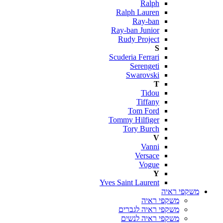
Ralph
Ralph Lauren
Ray-ban
Ray-ban Junior
Rudy Project
S
Scuderia Ferrari
Serengeti
Swarovski
T
Tidou
Tiffany
Tom Ford
Tommy Hilfiger
Tory Burch
V
Vanni
Versace
Vogue
Y
Yves Saint Laurent
משקפי ראיה
משקפי ראיה
משקפי ראיה לגברים
משקפי ראיה לנשים