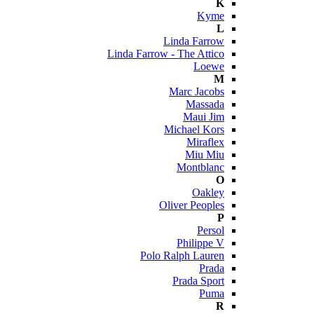
K
Kyme
L
Linda Farrow
Linda Farrow - The Attico
Loewe
M
Marc Jacobs
Massada
Maui Jim
Michael Kors
Miraflex
Miu Miu
Montblanc
O
Oakley
Oliver Peoples
P
Persol
Philippe V
Polo Ralph Lauren
Prada
Prada Sport
Puma
R