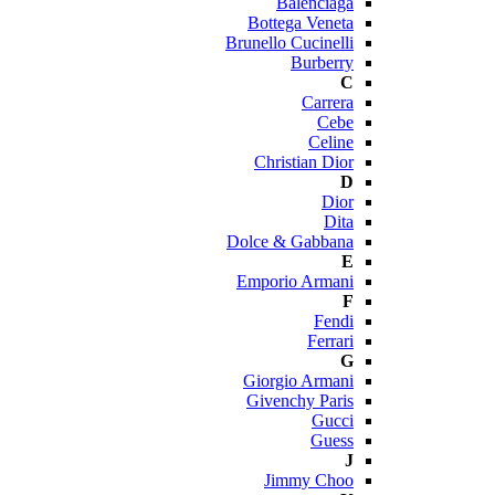
Balenciaga
Bottega Veneta
Brunello Cucinelli
Burberry
C
Carrera
Cebe
Celine
Christian Dior
D
Dior
Dita
Dolce & Gabbana
E
Emporio Armani
F
Fendi
Ferrari
G
Giorgio Armani
Givenchy Paris
Gucci
Guess
J
Jimmy Choo