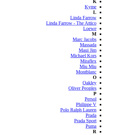
K
Kyme
L
Linda Farrow
Linda Farrow - The Attico
Loewe
M
Marc Jacobs
Massada
Maui Jim
Michael Kors
Miraflex
Miu Miu
Montblanc
O
Oakley
Oliver Peoples
P
Persol
Philippe V
Polo Ralph Lauren
Prada
Prada Sport
Puma
R