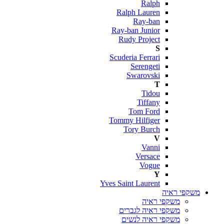
Ralph
Ralph Lauren
Ray-ban
Ray-ban Junior
Rudy Project
S
Scuderia Ferrari
Serengeti
Swarovski
T
Tidou
Tiffany
Tom Ford
Tommy Hilfiger
Tory Burch
V
Vanni
Versace
Vogue
Y
Yves Saint Laurent
משקפי ראיה
משקפי ראיה
משקפי ראיה לגברים
משקפי ראיה לנשים