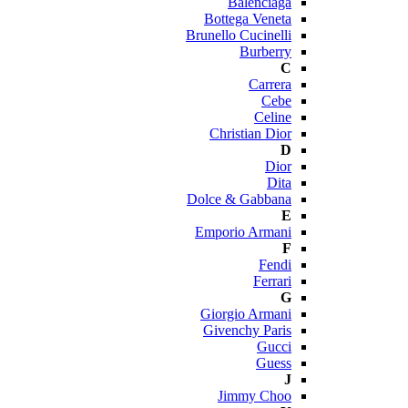
Balenciaga
Bottega Veneta
Brunello Cucinelli
Burberry
C
Carrera
Cebe
Celine
Christian Dior
D
Dior
Dita
Dolce & Gabbana
E
Emporio Armani
F
Fendi
Ferrari
G
Giorgio Armani
Givenchy Paris
Gucci
Guess
J
Jimmy Choo