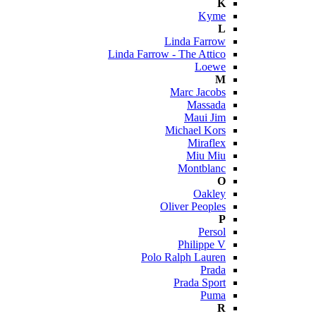
K
Kyme
L
Linda Farrow
Linda Farrow - The Attico
Loewe
M
Marc Jacobs
Massada
Maui Jim
Michael Kors
Miraflex
Miu Miu
Montblanc
O
Oakley
Oliver Peoples
P
Persol
Philippe V
Polo Ralph Lauren
Prada
Prada Sport
Puma
R