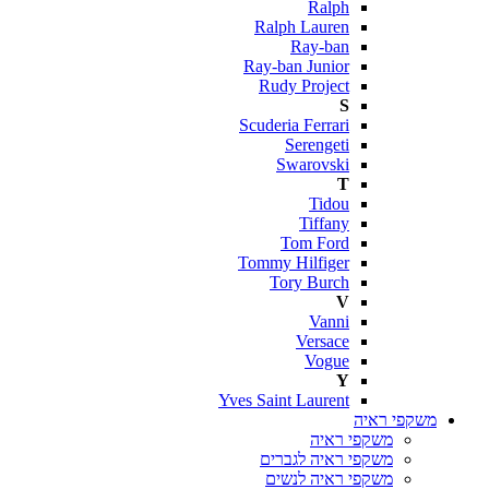
Ralph
Ralph Lauren
Ray-ban
Ray-ban Junior
Rudy Project
S
Scuderia Ferrari
Serengeti
Swarovski
T
Tidou
Tiffany
Tom Ford
Tommy Hilfiger
Tory Burch
V
Vanni
Versace
Vogue
Y
Yves Saint Laurent
משקפי ראיה
משקפי ראיה
משקפי ראיה לגברים
משקפי ראיה לנשים