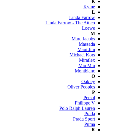
K
Kyme
L
Linda Farrow
Linda Farrow - The Attico
Loewe
M
Marc Jacobs
Massada
Maui Jim
Michael Kors
Miraflex
Miu Miu
Montblanc
O
Oakley
Oliver Peoples
P
Persol
Philippe V
Polo Ralph Lauren
Prada
Prada Sport
Puma
R