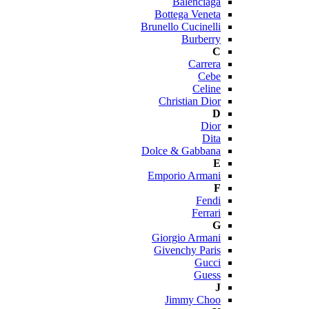
Balenciaga
Bottega Veneta
Brunello Cucinelli
Burberry
C
Carrera
Cebe
Celine
Christian Dior
D
Dior
Dita
Dolce & Gabbana
E
Emporio Armani
F
Fendi
Ferrari
G
Giorgio Armani
Givenchy Paris
Gucci
Guess
J
Jimmy Choo