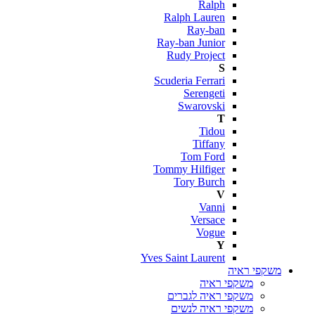
Ralph
Ralph Lauren
Ray-ban
Ray-ban Junior
Rudy Project
S
Scuderia Ferrari
Serengeti
Swarovski
T
Tidou
Tiffany
Tom Ford
Tommy Hilfiger
Tory Burch
V
Vanni
Versace
Vogue
Y
Yves Saint Laurent
משקפי ראיה
משקפי ראיה
משקפי ראיה לגברים
משקפי ראיה לנשים